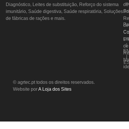
n
Diagnóstico, Leites de substituição, Reforço do sistema
de
So
imunitário, Saúde digestiva, Saúde respiratória, Soluções
Pr
de fábricas de rações e mais.
Re
Pa
de
Co
Co
Li
P
|
de
E
Re
|
No
E
id
© agrtec.pt todos os direitos reservados.
Website por
A Loja dos Sites