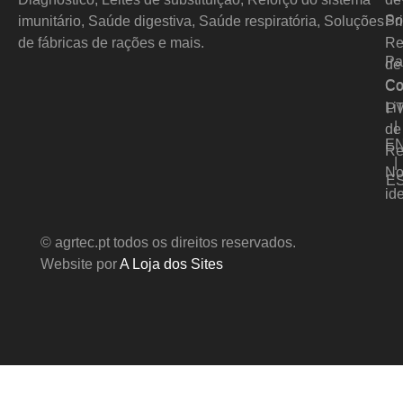
So
imunitário, Saúde digestiva, Saúde respiratória, Soluções
Pr
de fábricas de rações e mais.
Re
Pa
de
Co
Co
Li
P
|
de
E
Re
|
No
E
id
© agrtec.pt todos os direitos reservados.
Website por
A Loja dos Sites